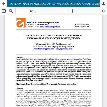
DETERMINAN PENGELOLAAN DANA DESA DI DESA KARANGASEM, KECAMATAN SAYUNG, DEMAK