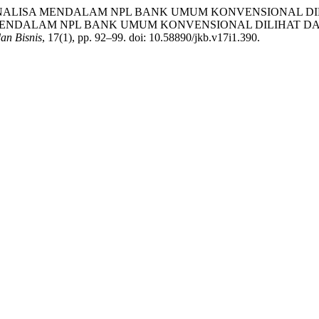
F. (2025) “A ANALISA MENDALAM NPL BANK UMUM KONVENSION
 MENDALAM NPL BANK UMUM KONVENSIONAL DILIHAT DA
an Bisnis
, 17(1), pp. 92–99. doi: 10.58890/jkb.v17i1.390.