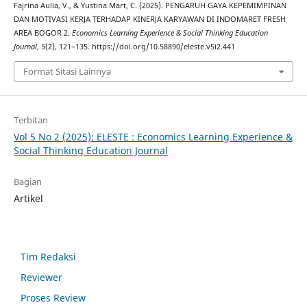
Fajrina Aulia, V., & Yustina Mart, C. (2025). PENGARUH GAYA KEPEMIMPINAN
DAN MOTIVASI KERJA TERHADAP KINERJA KARYAWAN DI INDOMARET FRESH
AREA BOGOR 2.
Economics Learning Experience & Social Thinking Education
Journal
,
5
(2), 121–135. https://doi.org/10.58890/eleste.v5i2.441
Format Sitasi Lainnya
Terbitan
Vol 5 No 2 (2025): ELESTE : Economics Learning Experience &
Social Thinking Education Journal
Bagian
Artikel
Tim Redaksi
Reviewer
Proses Review