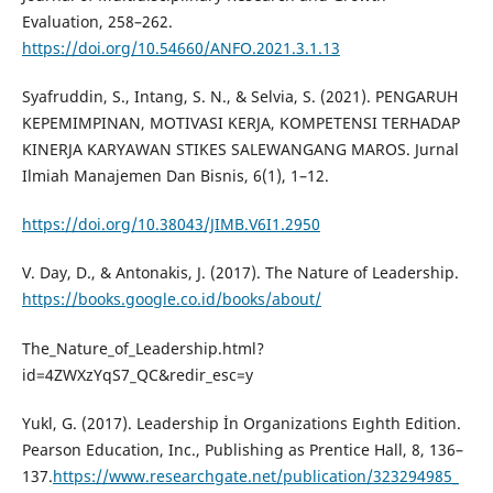
Evaluation, 258–262.
https://doi.org/10.54660/ANFO.2021.3.1.13
Syafruddin, S., Intang, S. N., & Selvia, S. (2021). PENGARUH
KEPEMIMPINAN, MOTIVASI KERJA, KOMPETENSI TERHADAP
KINERJA KARYAWAN STIKES SALEWANGANG MAROS. Jurnal
Ilmiah Manajemen Dan Bisnis, 6(1), 1–12.
https://doi.org/10.38043/JIMB.V6I1.2950
V. Day, D., & Antonakis, J. (2017). The Nature of Leadership.
https://books.google.co.id/books/about/
The_Nature_of_Leadership.html?
id=4ZWXzYqS7_QC&redir_esc=y
Yukl, G. (2017). Leadership İn Organizations Eıghth Edition.
Pearson Education, Inc., Publishing as Prentice Hall, 8, 136–
137.
https://www.researchgate.net/publication/323294985_