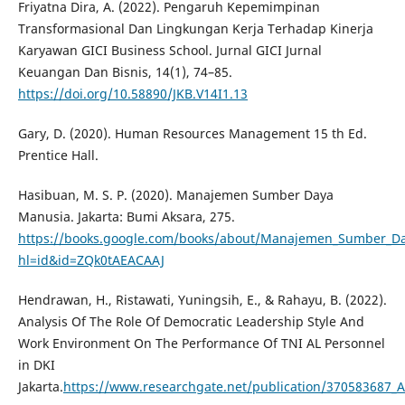
Friyatna Dira, A. (2022). Pengaruh Kepemimpinan
Transformasional Dan Lingkungan Kerja Terhadap Kinerja
Karyawan GICI Business School. Jurnal GICI Jurnal
Keuangan Dan Bisnis, 14(1), 74–85.
https://doi.org/10.58890/JKB.V14I1.13
Gary, D. (2020). Human Resources Management 15 th Ed.
Prentice Hall.
Hasibuan, M. S. P. (2020). Manajemen Sumber Daya
Manusia. Jakarta: Bumi Aksara, 275.
https://books.google.com/books/about/Manajemen_Sumber_D
hl=id&id=ZQk0tAEACAAJ
Hendrawan, H., Ristawati, Yuningsih, E., & Rahayu, B. (2022).
Analysis Of The Role Of Democratic Leadership Style And
Work Environment On The Performance Of TNI AL Personnel
in DKI
Jakarta.
https://www.researchgate.net/publication/370583687_